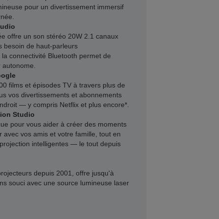
mineuse pour un divertissement immersif
rnée.
Audio
ée offre un son stéréo 20W 2.1 canaux
ns besoin de haut-parleurs
 la connectivité Bluetooth permet de
ur autonome.
oogle
00 films et épisodes TV à travers plus de
ous vos divertissements et abonnements
ndroit — y compris Netflix et plus encore*.
ion Studio
nçue pour vous aider à créer des moments
r avec vos amis et votre famille, tout en
ojection intelligentes — le tout depuis
rojecteurs depuis 2001, offre jusqu'à
ns souci avec une source lumineuse laser