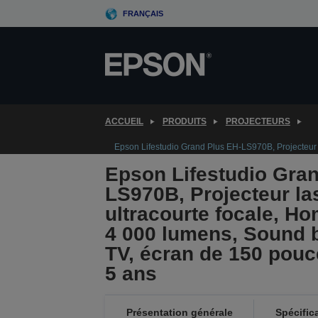
Skip
FRANÇAIS
to
main
content
ACCUEIL
PRODUITS
PROJECTEURS
Epson Lifestudio Grand Plus EH-LS970B, Projecteur l
Epson Lifestudio Gran
LS970B, Projecteur las
ultracourte focale, H
4 000 lumens, Sound 
TV, écran de 150 pouc
5 ans
Présentation générale
Spécific