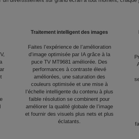
r un divertissement sur grand écran à tout moment, chaque j
Traitement intelligent des images
Faites l’expérience de l’amélioration
TV,
d’image optimisée par IA grâce à la
Pr
la
puce TV MT9681 améliorée. Des
ar
performances à contraste élevé
t
améliorées, une saturation des
se
couleurs optimisée et une mise à
l’échelle intelligente du contenu à plus
de
faible résolution se combinent pour
d
améliorer la qualité globale de l’image
et fournir des visuels plus nets et plus
éclatants.
f