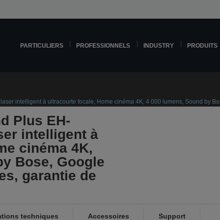
PARTICULIERS
PROFESSIONNELS
INDUSTRY
PRODUITS
aser intelligent à ultracourte focale, Home cinéma 4K, 4 000 lumens, Sound by Bo
d Plus EH-
er intelligent à
ome cinéma 4K,
by Bose, Google
es, garantie de
ations techniques
Accessoires
Support