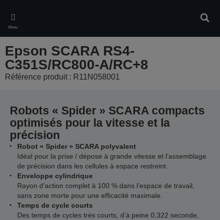
Skip
to
Rech
main
Menu
content
Epson SCARA RS4-
C351S/RC800-A/RC+8
Référence produit : R11N058001
Robots « Spider » SCARA compacts
optimisés pour la vitesse et la
précision
Robot « Spider » SCARA polyvalent
Idéal pour la prise / dépose à grande vitesse et l’assemblage
de précision dans les cellules à espace restreint.
Enveloppe cylindrique
Rayon d’action complet à 100 % dans l’espace de travail,
sans zone morte pour une efficacité maximale.
Temps de cycle courts
Des temps de cycles très courts, d’à peine 0,322 seconde,