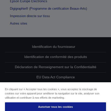
Epson Europe Electronics
Digigraphie® (Programme de certification Beaux-Arts)
Impression directe sur tissu
Autres sites
Identification du fournisseur
Identification de conformité des produits
Déclaration de Renseignement sur la Confidentialité
EU Data Act Compliance
Contactez-nous au sujet de vos données
En cliquant sur « Accepter tous les cookies », vous acceptez le stockage de
cookies sur votre appareil pour améliorer la navigation sur le site, analyser son
Informations sur les cookies
utilisation et contribuer à nos efforts de marketing.
Autoriser tous les cookies
L’engagement d’Epson pour l’accessibilité