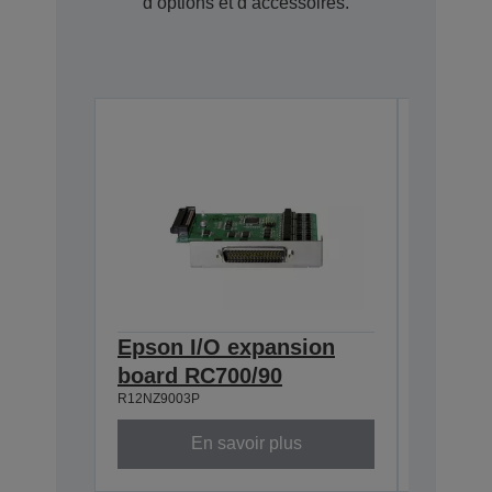
d’options et d’accessoires.
Epson I/O expansion
Epson 
board RC700/90
board 
R12NZ9003P
R12NZ900
En savoir plus