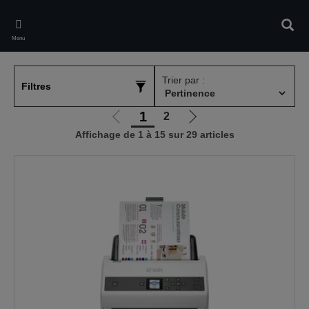
Skip
to
Rech
main
Menu
content
Trier par :
Filtres
1
2
Aller
Aller
Affichage de 1 à 15 sur 29 articles
à
à
la
la
page
page
précédente
suivante