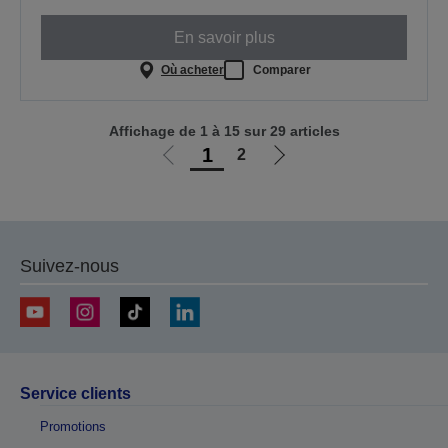
En savoir plus
Où acheter
Comparer
Affichage de 1 à 15 sur 29 articles
1
2
Aller
Aller
à
à
la
la
page
page
précédente
suivante
Suivez-nous
Service clients
Promotions