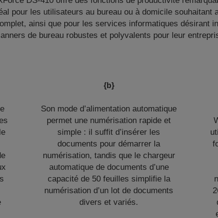
Force DS-410 offre des fonctions de productivité remarquab
déal pour les utilisateurs au bureau ou à domicile souhaitant
omplet, ainsi que pour les services informatiques désirant i
anners de bureau robustes et polyvalents pour leur entrepri
{b}
ie
Son mode d’alimentation automatique
les
permet une numérisation rapide et
W
le
simple : il suffit d’insérer les
ut
documents pour démarrer la
f
de
numérisation, tandis que le chargeur
ux
automatique de documents d’une
es
capacité de 50 feuilles simplifie la
numérisation d’un lot de documents
2
e
divers et variés.
t