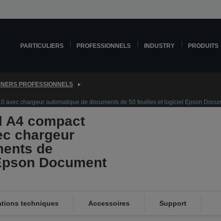
PARTICULIERS
PROFESSIONNELS
INDUSTRY
PRODUITS
NERS PROFESSIONNELS
 avec chargeur automatique de documents de 50 feuilles et logiciel Epson Docu
l A4 compact
ec chargeur
ments de
l Epson Document
ations techniques
Accessoires
Support