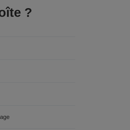
oîte ?
tage