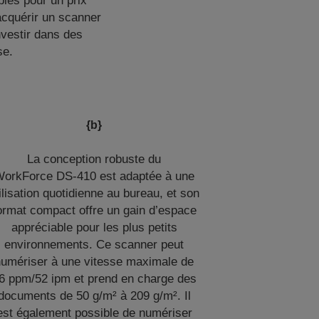
les pour un prix
 acquérir un scanner
nvestir dans des
se.
{b}
La conception robuste du
orkForce DS-410 est adaptée à une
ilisation quotidienne au bureau, et son
ormat compact offre un gain d’espace
appréciable pour les plus petits
environnements. Ce scanner peut
numériser à une vitesse maximale de
6 ppm/52 ipm et prend en charge des
documents de 50 g/m² à 209 g/m². Il
est également possible de numériser