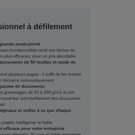
ionnel à défilement
grande productivité
ses fonctionnalités rend vos tâches de
s plus efficaces, pour un prix abordable
documents de 50 feuilles et mode de
t plusieurs pages : il suffit de les insérer
ier démarre automatiquement
e gamme de documents
des grammages de 50 à 209 g/m2 et son
numériser ponctuellement des documents
mat
iginaux et veillez à ce que chaque
papier intelligente et fiable
efficace pour votre entreprise
uvant atteindre 26 ppm et faible empreinte