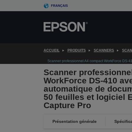
Skip
FRANÇAIS
to
main
content
ACCUEIL
PRODUITS
SCANNERS
SCAN
Scanner professionnel A4 compact WorkForce DS-410
Scanner professionne
WorkForce DS-410 av
automatique de docu
50 feuilles et logicie
Capture Pro
Présentation générale
Spécific