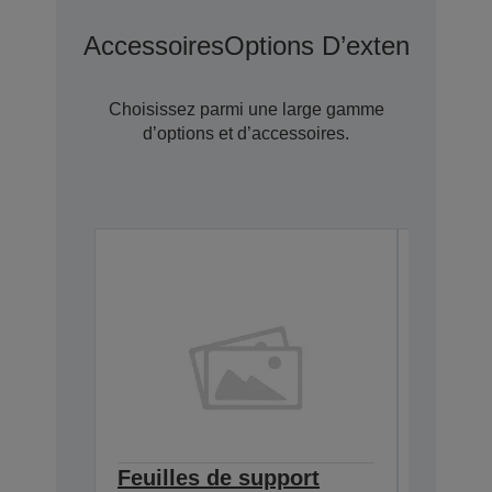
Accessoires
Options D’extension D
Choisissez parmi une large gamme
d’options et d’accessoires.
Feuilles de support
Kit de