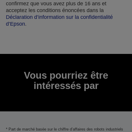
confirmez que vous avez plus de 16 ans et
acceptez les conditions énoncées dans la
Déclaration d’information sur la confidentialité
d’Epson
.
Merci pour votre soumission.
Nous vous contacterons dans les prochains jours
ouvrables.
Vous pourriez être
intéressés par
* Part de marché basée sur le chiffre d’affaires des robots industriels