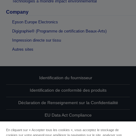
Technologies à moindre impact environnemental
Company
Epson Europe Electronics
Digigraphie® (Programme de certification Beaux-Arts)
Impression directe sur tissu
Autres sites
Identification du fournisseur
Identification de conformité des produits
Déclaration de Renseignement sur la Confidentialité
EU Data Act Compliance
Contactez-nous au sujet de vos données
En cliquant sur « Accepter tous les cookies », vous acceptez le stockage de
cookies sur votre appareil pour améliorer la navigation sur le site, analyser son