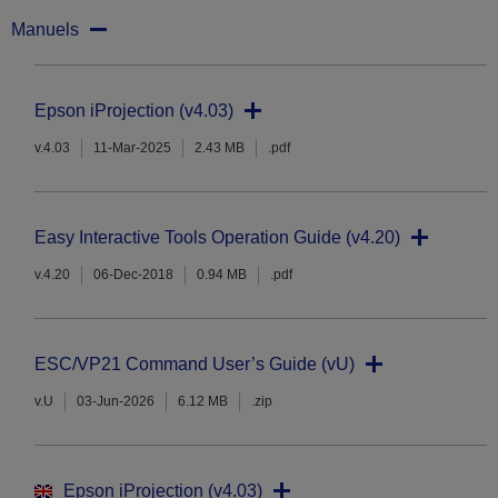
Manuels
Epson iProjection (v4.03)
v.4.03
11-Mar-2025
2.43 MB
.pdf
Easy Interactive Tools Operation Guide (v4.20)
v.4.20
06-Dec-2018
0.94 MB
.pdf
ESC/VP21 Command User’s Guide (vU)
v.U
03-Jun-2026
6.12 MB
.zip
Epson iProjection (v4.03)