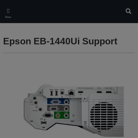
Skip
to
Rech
main
Menu
content
Epson EB-1440Ui Support