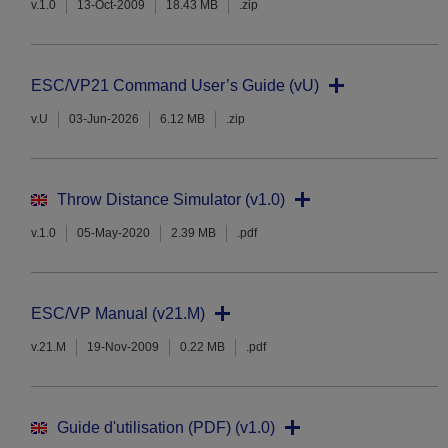
v.1.0
13-Oct-2009
18.43 MB
.zip
ESC/VP21 Command User’s Guide (vU)
v.U
03-Jun-2026
6.12 MB
.zip
Throw Distance Simulator (v1.0)
v.1.0
05-May-2020
2.39 MB
.pdf
ESC/VP Manual (v21.M)
v.21.M
19-Nov-2009
0.22 MB
.pdf
Guide d'utilisation (PDF) (v1.0)