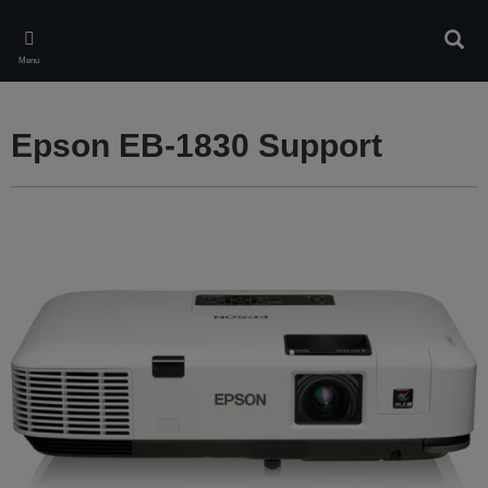
Skip
to
Rech
main
Menu
content
Epson EB-1830 Support