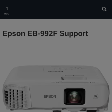
Skip
to
Rech
main
Menu
content
Epson EB-992F Support