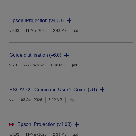
Epson iProjection (v4.03)
v.4.03
11-Mar-2025
2.43 MB
.pdf
Guide d'utilisation (v6.0)
v.6.0
27-Jun-2024
6.38 MB
.pdf
ESC/VP21 Command User’s Guide (vU)
v.U
03-Jun-2026
6.12 MB
.zip
Epson iProjection (v4.03)
v.4.03
11-Mar-2025
2.39 MB
.pdf