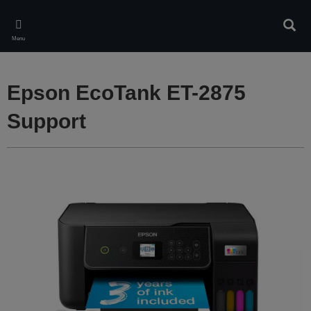
Skip
to
Rech
main
Menu
content
Epson EcoTank ET-2875
Support