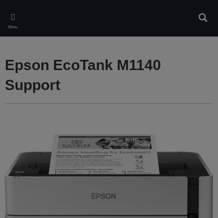
Skip
to
Rech
main
Menu
content
Epson EcoTank M1140
Support