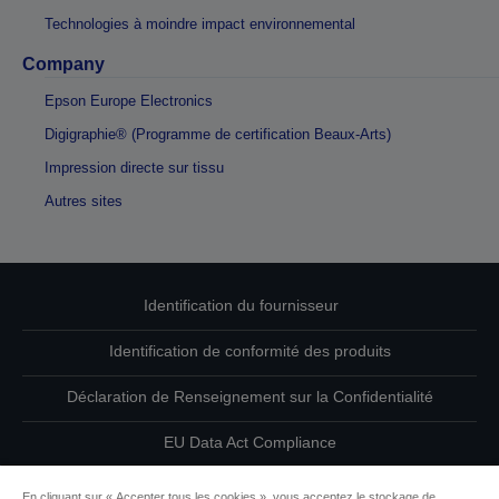
Technologies à moindre impact environnemental
Company
Epson Europe Electronics
Digigraphie® (Programme de certification Beaux-Arts)
Impression directe sur tissu
Autres sites
Identification du fournisseur
Identification de conformité des produits
Déclaration de Renseignement sur la Confidentialité
EU Data Act Compliance
Contactez-nous au sujet de vos données
En cliquant sur « Accepter tous les cookies », vous acceptez le stockage de