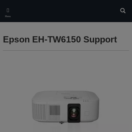
Skip
to
Rech
main
Menu
content
Epson EH-TW6150 Support