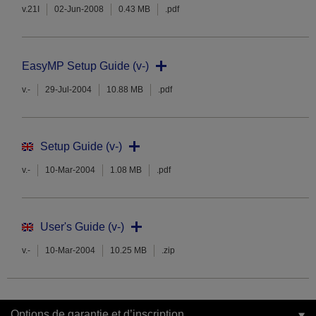
v.21I
02-Jun-2008
0.43 MB
.pdf
EasyMP Setup Guide (v-)
v.-
29-Jul-2004
10.88 MB
.pdf
Setup Guide (v-)
v.-
10-Mar-2004
1.08 MB
.pdf
User's Guide (v-)
v.-
10-Mar-2004
10.25 MB
.zip
Options de garantie et d’inscription