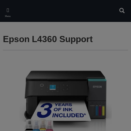
Skip
to
Rech
main
Menu
content
Epson L4360 Support