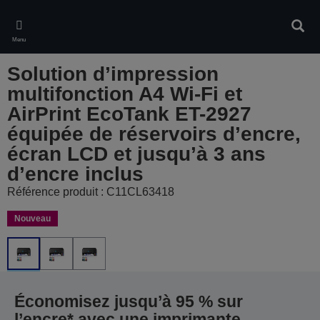
Skip
to
Rech
main
Menu
content
Solution d’impression
multifonction A4 Wi-Fi et
AirPrint EcoTank ET-2927
équipée de réservoirs d’encre,
écran LCD et jusqu’à 3 ans
d’encre inclus
Référence produit : C11CL63418
Nouveau
Économisez jusqu’à 95 % sur
l’encre* avec une imprimante