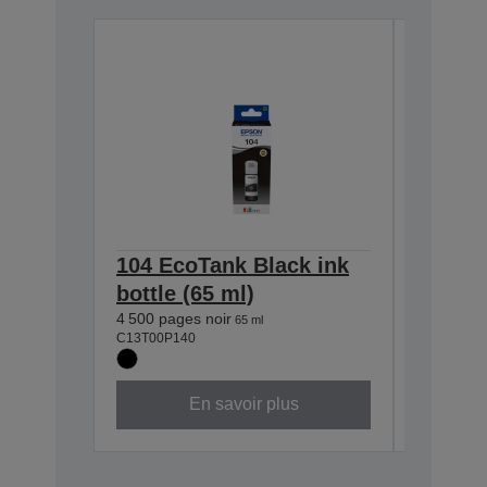
104 EcoTank Black ink
104 Ec
bottle (65 ml)
bottle 
4 500 pages noir
7 500 pag
65 ml
C13T00P140
C13T00P2
En savoir plus