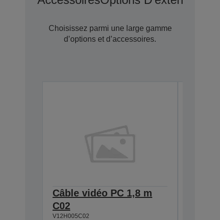
Choisissez parmi une large gamme
d’options et d’accessoires.
Câble vidéo PC 1,8 m
Câble
C02
(3m)
V12H005C02
V12H005C