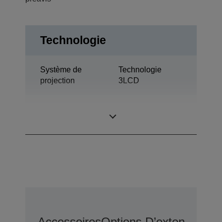
Technologie
Système de
Technologie
projection
3LCD
0,79 pouce avec
Panneau LCD
C2 Fine
Accessoires
Options D’extension D