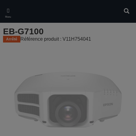
Skip
to
Rech
main
Menu
content
EB-G7100
Référence produit : V11H754041
Arrêté