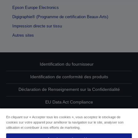
Epson Europe Electronics
Digigraphie® (Programme de certification Beaux-Arts)
Impression directe sur tissu
Autres sites
Identification du fournisseur
Identification de conformité des produits
Déclaration de Renseignement sur la Confidentialité
EU Data Act Compliance
Contactez-nous au sujet de vos données
En cliquant sur « Accepter tous les cookies », vous acceptez le stockage de
cookies sur votre appareil pour améliorer la navigation sur le site, analyser son
Informations sur les cookies
utilisation et contribuer à nos efforts de marketing.