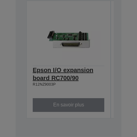
Epson I/O expansion
Epson 
board RC700/90
board 
R12NZ9003P
R12NZ900
En savoir plus