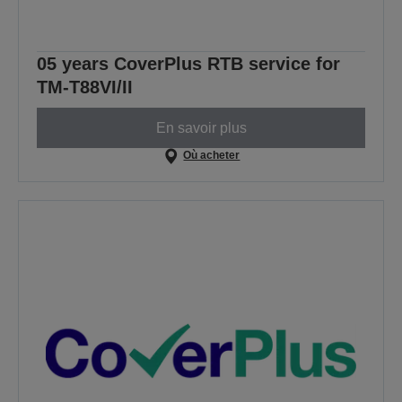
05 years CoverPlus RTB service for
TM-T88VI/II
En savoir plus
Où acheter