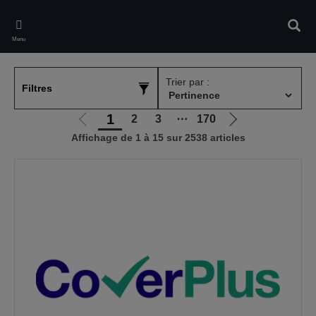
Skip
to
Rech
main
Menu
content
Trier par :
Filtres
1
2
3
⋯
170
Aller
Aller
Affichage de 1 à 15 sur 2538 articles
à
à
la
la
page
page
précédente
suivante