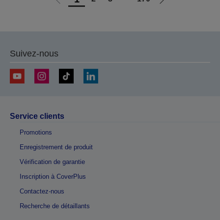
Aller
Aller
à
à
la
la
page
page
précédente
suivante
Suivez-nous
Service clients
Promotions
Enregistrement de produit
Vérification de garantie
Inscription à CoverPlus
Contactez-nous
Recherche de détaillants