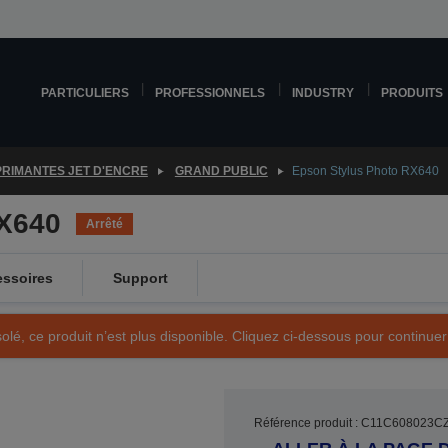
PARTICULIERS
PROFESSIONNELS
INDUSTRY
PRODUITS
PRIMANTES JET D'ENCRE
GRAND PUBLIC
Epson Stylus Photo RX640
RX640
Arrêté
ssoires
Support
olé, ce produit n’est plus disponible. Cliquez ci-dessous pour continuer
Référence produit : C11C608023C