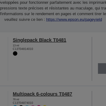
veloppées pour fonctionner parfaitement avec les imprimant
pressions texte précises et résistantes au maculage, qui tr
informations sur le rendement en pages et comment tirer le 
veuillez suivre ce lien :
https://www.epson.eu/pageyield
Singlepack Black T0481
13 ml
C13T04814010
Multipack 6-colours T0487
78 ml
C13T04874010