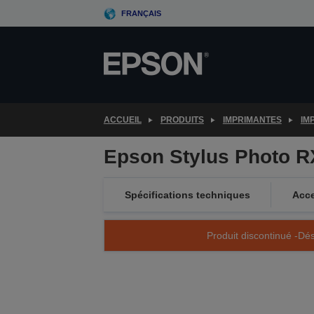
Skip
FRANÇAIS
to
main
content
ACCUEIL
PRODUITS
IMPRIMANTES
IM
Epson Stylus Photo 
Spécifications techniques
Acce
Produit discontinué -Dés