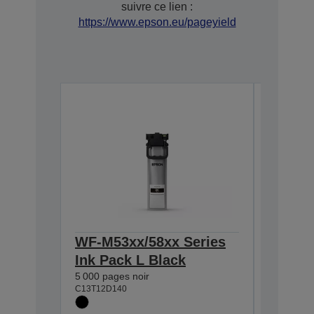
suivre ce lien :
https://www.epson.eu/pageyield
WF-M53xx/58xx Series
WF-M53
Ink Pack L Black
Ink Pa
5 000 pages noir
10 000 pa
C13T12D140
C13T12E1