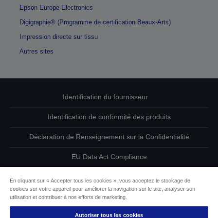
Epson Europe Electronics
Digigraphie® (Programme de certification Beaux-Arts)
Impression directe sur tissu
Autres sites
Identification du fournisseur
Identification de conformité des produits
Déclaration de Renseignement sur la Confidentialité
EU Data Act Compliance
Contactez-nous au sujet de vos données
En cliquant sur « Accepter tous les cookies », vous acceptez le stockage de
cookies sur votre appareil pour améliorer la navigation sur le site, analyser son
Informations sur les cookies
utilisation et contribuer à nos efforts de marketing.
Autoriser tous les cookies
L’engagement d’Epson pour l’accessibilité