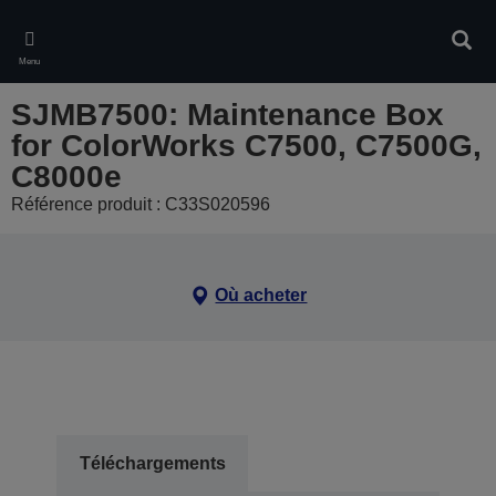
Skip
to
Rech
main
Menu
content
SJMB7500: Maintenance Box
for ColorWorks C7500, C7500G,
C8000e
Référence produit : C33S020596
Où acheter
Téléchargements