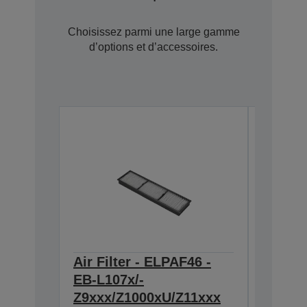
Choisissez parmi une large gamme
d’options et d’accessoires.
Air Filter - ELPAF46 -
Lens -
EB-L107x/-
zoom 1
V12H004W
Z9xxx/Z1000xU/Z11xxx