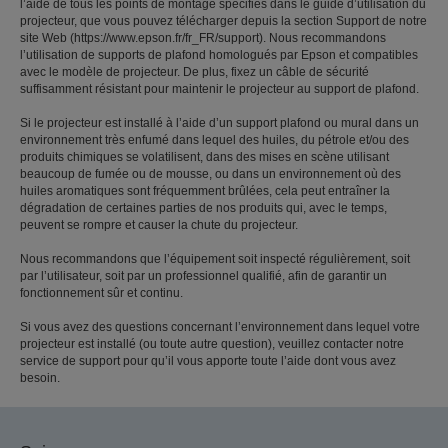
l’aide de tous les points de montage spécifiés dans le guide d’utilisation du
projecteur, que vous pouvez télécharger depuis la section Support de notre
site Web (https://www.epson.fr/fr_FR/support). Nous recommandons
l’utilisation de supports de plafond homologués par Epson et compatibles
avec le modèle de projecteur. De plus, fixez un câble de sécurité
suffisamment résistant pour maintenir le projecteur au support de plafond.
Si le projecteur est installé à l’aide d’un support plafond ou mural dans un
environnement très enfumé dans lequel des huiles, du pétrole et/ou des
produits chimiques se volatilisent, dans des mises en scène utilisant
beaucoup de fumée ou de mousse, ou dans un environnement où des
huiles aromatiques sont fréquemment brûlées, cela peut entraîner la
dégradation de certaines parties de nos produits qui, avec le temps,
peuvent se rompre et causer la chute du projecteur.
Nous recommandons que l’équipement soit inspecté régulièrement, soit
par l’utilisateur, soit par un professionnel qualifié, afin de garantir un
fonctionnement sûr et continu.
Si vous avez des questions concernant l’environnement dans lequel votre
projecteur est installé (ou toute autre question), veuillez contacter notre
service de support pour qu’il vous apporte toute l’aide dont vous avez
besoin.