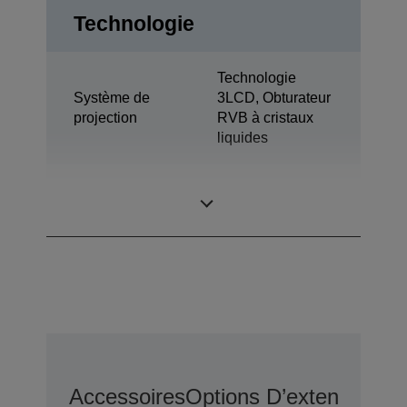
Technologie
Technologie
Système de
3LCD, Obturateur
projection
RVB à cristaux
liquides
1,03 pouce avec
Panneau LCD
C2 Fine
Accessoires
Options D’extension D