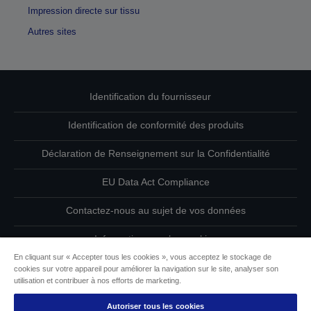
Impression directe sur tissu
Autres sites
Identification du fournisseur
Identification de conformité des produits
Déclaration de Renseignement sur la Confidentialité
EU Data Act Compliance
Contactez-nous au sujet de vos données
Informations sur les cookies
En cliquant sur « Accepter tous les cookies », vous acceptez le stockage de
L’engagement d’Epson pour l’accessibilité
cookies sur votre appareil pour améliorer la navigation sur le site, analyser son
utilisation et contribuer à nos efforts de marketing.
Copyright © 2026 Seiko Epson
Autoriser tous les cookies