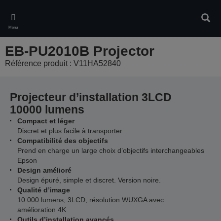
Skip
to
Rech
main
Menu
content
EB-PU2010B Projector
Référence produit : V11HA52840
Projecteur d’installation 3LCD
10000 lumens
Compact et léger
Discret et plus facile à transporter
Compatibilité des objectifs
Prend en charge un large choix d’objectifs interchangeables
Epson
Design amélioré
Design épuré, simple et discret. Version noire.
Qualité d’image
10 000 lumens, 3LCD, résolution WUXGA avec
amélioration 4K
Outils d’installation avancés