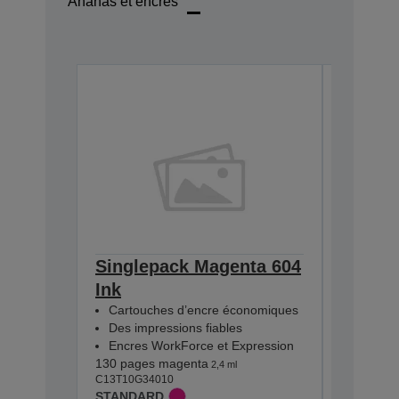
Ananas et encres
Singlepack Magenta 604
Single
Ink
Cartouc
Des imp
Cartouches d’encre économiques
Encres 
Des impressions fiables
130 pages
Encres WorkForce et Expression
C13T10G2
130 pages magenta
2,4 ml
STANDA
C13T10G34010
STANDARD