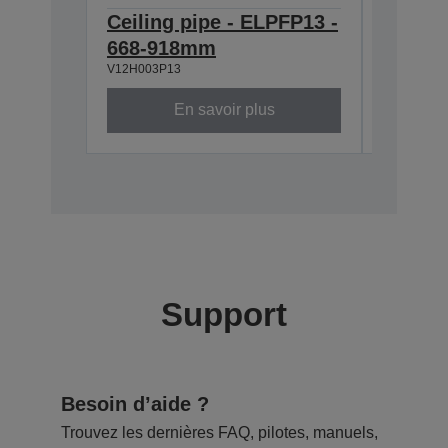
Ceiling pipe - ELPFP13 -
Ceilin
668-918mm
918-1
V12H003P13
V12H003P
En savoir plus
Support
Besoin d’aide ?
Trouvez les dernières FAQ, pilotes, manuels,