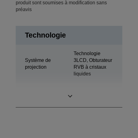
produit sont soumises à modification sans
préavis
Technologie
Technologie
Système de
3LCD, Obturateur
projection
RVB à cristaux
liquides
0,62 pouce avec
Panneau LCD
C2 Fine