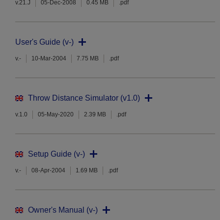
v.21.J
05-Dec-2008
0.45 MB
.pdf
User's Guide (v-)
v.-
10-Mar-2004
7.75 MB
.pdf
Throw Distance Simulator (v1.0)
v.1.0
05-May-2020
2.39 MB
.pdf
Setup Guide (v-)
v.-
08-Apr-2004
1.69 MB
.pdf
Owner's Manual (v-)