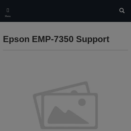
Skip
to
Rech
main
Menu
content
Epson EMP-7350 Support