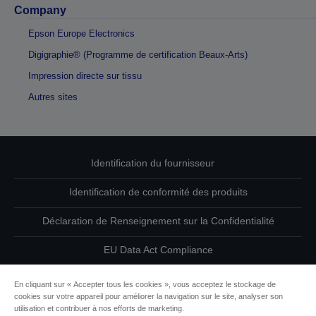
Company
Epson Europe Electronics
Digigraphie® (Programme de certification Beaux-Arts)
Impression directe sur tissu
Autres sites
Identification du fournisseur
Identification de conformité des produits
Déclaration de Renseignement sur la Confidentialité
EU Data Act Compliance
Contactez-nous au sujet de vos données
En cliquant sur « Accepter tous les cookies », vous acceptez le stockage de
cookies sur votre appareil pour améliorer la navigation sur le site, analyser son
Informations sur les cookies
utilisation et contribuer à nos efforts de marketing.