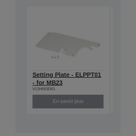
Setting Plate - ELPPT01
Air Fil
- for MB23
EB-178
V12H003D01
V13H134A
En savoir plus