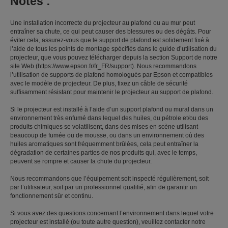
Notes :
Une installation incorrecte du projecteur au plafond ou au mur peut
entraîner sa chute, ce qui peut causer des blessures ou des dégâts. Pour
éviter cela, assurez-vous que le support de plafond est solidement fixé à
l’aide de tous les points de montage spécifiés dans le guide d’utilisation du
projecteur, que vous pouvez télécharger depuis la section Support de notre
site Web (https://www.epson.fr/fr_FR/support). Nous recommandons
l’utilisation de supports de plafond homologués par Epson et compatibles
avec le modèle de projecteur. De plus, fixez un câble de sécurité
suffisamment résistant pour maintenir le projecteur au support de plafond.
Si le projecteur est installé à l’aide d’un support plafond ou mural dans un
environnement très enfumé dans lequel des huiles, du pétrole et/ou des
produits chimiques se volatilisent, dans des mises en scène utilisant
beaucoup de fumée ou de mousse, ou dans un environnement où des
huiles aromatiques sont fréquemment brûlées, cela peut entraîner la
dégradation de certaines parties de nos produits qui, avec le temps,
peuvent se rompre et causer la chute du projecteur.
Nous recommandons que l’équipement soit inspecté régulièrement, soit
par l’utilisateur, soit par un professionnel qualifié, afin de garantir un
fonctionnement sûr et continu.
Si vous avez des questions concernant l’environnement dans lequel votre
projecteur est installé (ou toute autre question), veuillez contacter notre