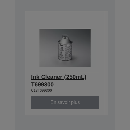
Ink Cleaner (250mL)
Waste 
T699300
T7240
C13T699300
C13T72400
En savoir plus