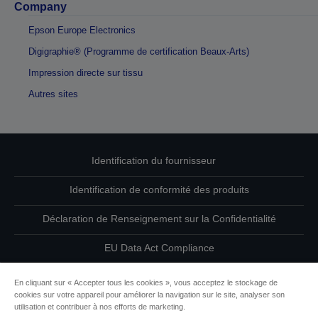
Company
Epson Europe Electronics
Digigraphie® (Programme de certification Beaux-Arts)
Impression directe sur tissu
Autres sites
Identification du fournisseur
Identification de conformité des produits
Déclaration de Renseignement sur la Confidentialité
EU Data Act Compliance
Contactez-nous au sujet de vos données
En cliquant sur « Accepter tous les cookies », vous acceptez le stockage de
cookies sur votre appareil pour améliorer la navigation sur le site, analyser son
Informations sur les cookies
utilisation et contribuer à nos efforts de marketing.