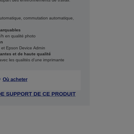
lupart des environnements de travail.
automatique, commutation automatique,
marquables
2
/h en qualité photo
on
 et Epson Device Admin
antes et de haute qualité
vec les qualités d’une imprimante
Où acheter
DE SUPPORT DE CE PRODUIT