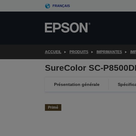
Skip
FRANÇAIS
to
main
content
ACCUEIL
PRODUITS
IMPRIMANTES
IM
SureColor SC-P8500D
Présentation générale
Spécific
Primé