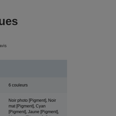
ques
avis
6 couleurs
Noir photo [Pigment], Noir
mat [Pigment], Cyan
[Pigment], Jaune [Pigment],