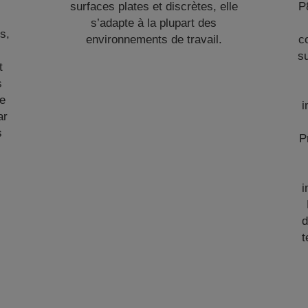
surfaces plates et discrètes, elle
P
s’adapte à la plupart des
s,
environnements de travail.
c
su
t
s
de
i
ar
s
P
i
d
t