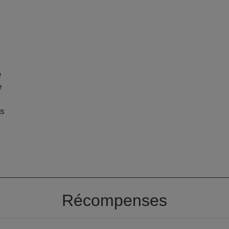
e
e
ns
Récompenses