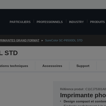
PARTICULIERS
PROFESSIONNELS
INDUSTRY
PRODUITS
PRIMANTES GRAND FORMAT
SureColor SC-P8500DL STD
L STD
ations techniques
Accessoires
Support
Référence produit : C11CJ75301A0
Imprimante pho
Design compact et conte